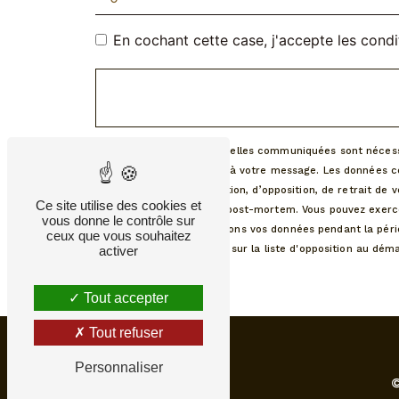
En cochant cette case, j'accepte les condi
** Les données personnelles communiquées sont nécessair
le seul but de répondre à votre message. Les données co
de portabilité, de limitation, d’opposition, de retrait 
Ce site utilise des cookies et
le sort de vos données post-mortem. Vous pouvez exercer 
vous donne le contrôle sur
demandé. Nous conservons vos données pendant la périod
ceux que vous souhaitez
le droit de vous inscrire sur la liste d'opposition au d
activer
Tout accepter
Tout refuser
Personnaliser