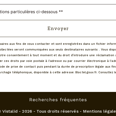
tions particulières ci-dessous **
Envoyer
es aux fins de vous contacter et sont enregistrées dans un fichier informa
llectées seront communiquées aux seuls destinataires suivants: . Vous dispo
de votre consentement à tout moment et du droit d’introduire une réclamation 
ces droits par voie postale à l'adresse ou par courrier électronique à l'adre
e de prise de contact puis pendant la durée de prescription légale aux fins
émarchage téléphonique, disponible à cette adresse:
Bloctel.gouv.fr
. Consultez l
Recherches fréquentes
©
Vistalid
- 2026 - Tous droits réservés -
Mentions légale