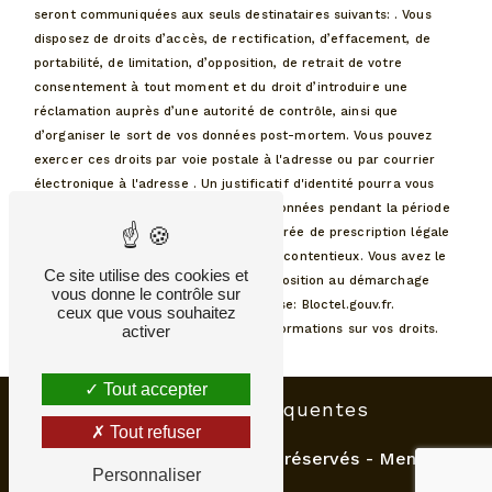
seront communiquées aux seuls destinataires suivants: . Vous
disposez de droits d’accès, de rectification, d’effacement, de
portabilité, de limitation, d’opposition, de retrait de votre
consentement à tout moment et du droit d’introduire une
réclamation auprès d’une autorité de contrôle, ainsi que
d’organiser le sort de vos données post-mortem. Vous pouvez
exercer ces droits par voie postale à l'adresse ou par courrier
électronique à l'adresse . Un justificatif d'identité pourra vous
être demandé. Nous conservons vos données pendant la période
de prise de contact puis pendant la durée de prescription légale
aux fins probatoires et de gestion des contentieux. Vous avez le
Ce site utilise des cookies et
droit de vous inscrire sur la liste d'opposition au démarchage
vous donne le contrôle sur
téléphonique, disponible à cette adresse:
Bloctel.gouv.fr
.
ceux que vous souhaitez
activer
Consultez le site cnil.fr pour plus d’informations sur vos droits.
Tout accepter
Recherches fréquentes
Tout refuser
©
Vistalid
- 2026 - Tous droits réservés -
Mentions
Personnaliser