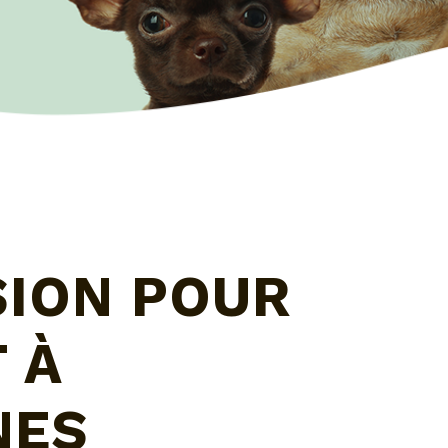
SION POUR
 À
NES